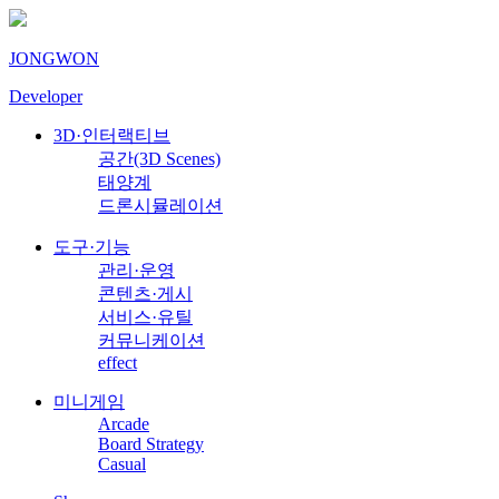
JONGWON
Developer
3D·인터랙티브
공간(3D Scenes)
태양계
드론시뮬레이션
도구·기능
관리·운영
콘텐츠·게시
서비스·유틸
커뮤니케이션
effect
미니게임
Arcade
Board Strategy
Casual