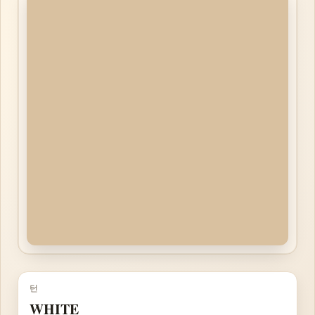
턴
WHITE