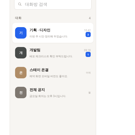
대화방 검색
대화
4
기획 · 디자인
10:42
기
3
이번 주 시안 정리해 두었습니다.
개발팀
09:18
개
1
배포 체크리스트 확인 부탁드립니다.
스테이 온결
온
어제
예약 화면 모바일 버전도 좋아요.
전체 공지
전
월
금요일 회의는 오후 3시입니다.