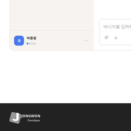
☺
박종원
···
종
온라인
JONGWON
Developer