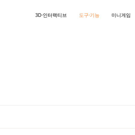
3D·인터랙티브
도구·기능
미니게임