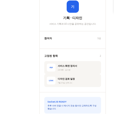
기
기획 · 디자인
서비스 기획과 UI 시안을 공유하는 공간입니다.
참여자
5명
고정된 항목
2
서비스 화면 정의서
PDF
2.8 MB · 김서윤
디자인 검토 일정
LINK
7월 31일 오후 2시
Socket.IO READY
추후 서버 연결 시 메시지 전송 함수만 교체하도록 구성
했습니다.