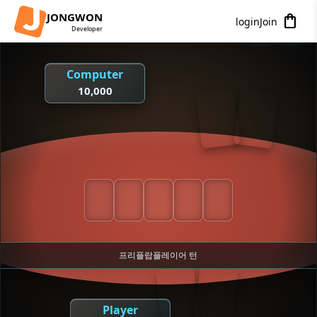
JONGWON
shopping_bag
login
Join
?
⚙
Developer
Computer
10,000
프리플랍
플레이어 턴
K
A
Player